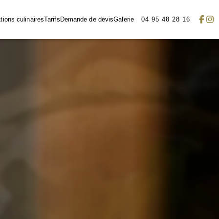
ions culinaires
Tarifs
Demande de devis
Galerie
04 95 48 28 16
n
Buffets
Plats à
Plateaux
partager
repas