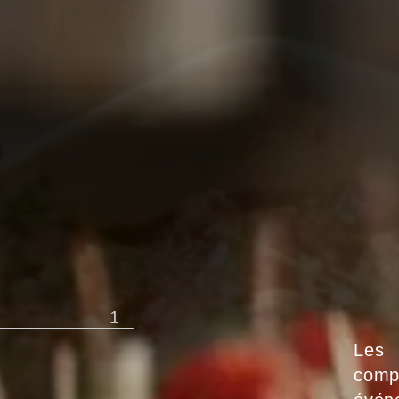
1
Les 
compo