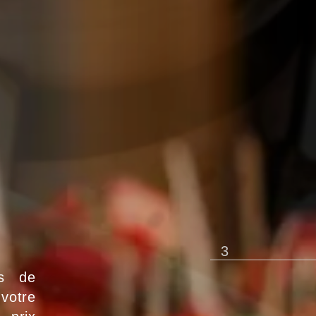
3
es de
 votre