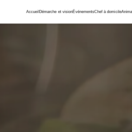
Accueil
Démarche et vision
Événements
Chef à domicile
Animat
Mises e
bouche
Événements privés
Événements
professionnels