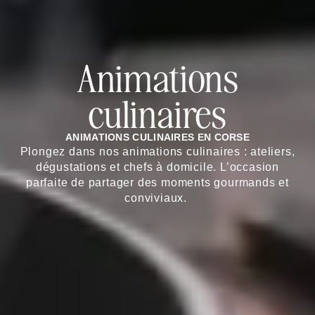
Animations
culinaires
ANIMATIONS CULINAIRES EN CORSE
Plongez dans nos animations culinaires : ateliers,
dégustations et chefs à domicile. L’occasion
parfaite de partager des moments gourmands et
conviviaux.